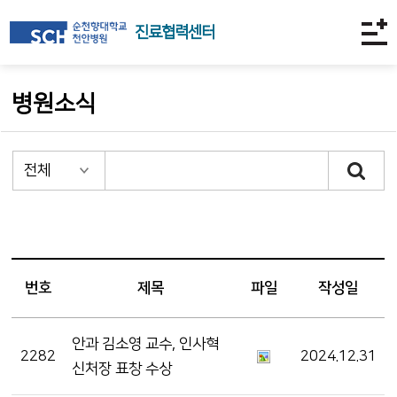
진료협력센터
병원소식
번호
제목
파일
작성일
안과 김소영 교수, 인사혁
2282
2024.12.31
신처장 표창 수상