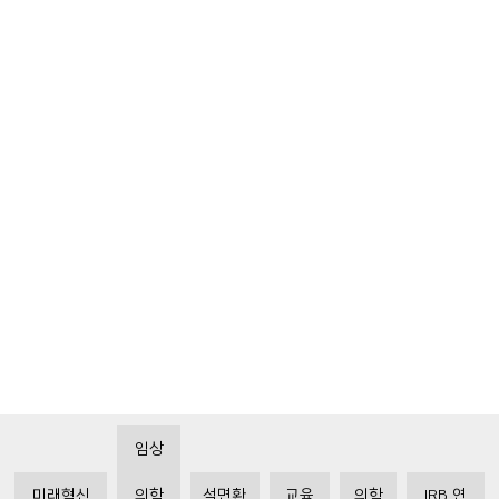
임상
미래혁신
의학
석면환
교육
의학
IRB 연