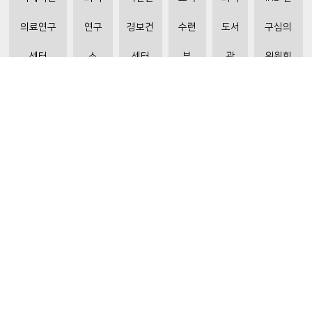
의료연구
연구
경보건
수련
도서
구심의
센터
소
센터
부
관
위원회
비급여수가조회
환자 권리와 의무
개인정보처리방침
이메일 무단수집거부
주소 : 31151 충청남도 천안시 동남구 순천향6길 31