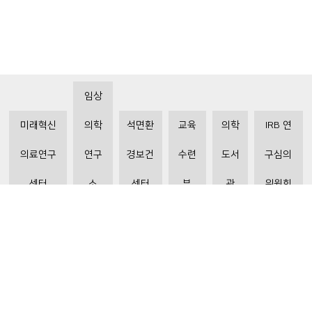
임상
미래혁신
의학
석면환
교육
의학
IRB 연
의료연구
연구
경보건
수련
도서
구심의
센터
소
센터
부
관
위원회
비급여수가조회
환자 권리와 의무
개인정보처리방침
이메일 무단수집거부