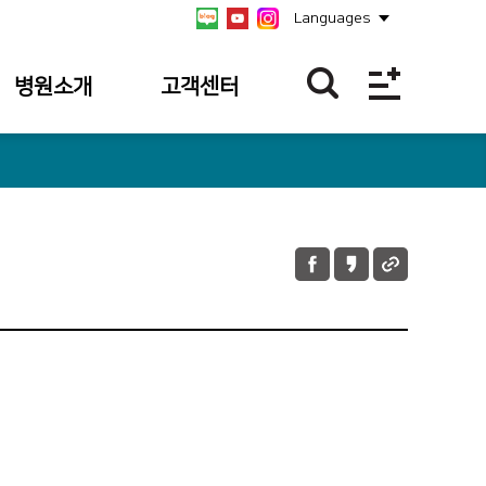
Languages
병원소개
고객센터
병원개요
불편/건의접수
연혁
칭찬합니다
비전/미션/
불편/건의
핵심가치
접수내역
안전보건경영방침
칭찬사연 내역
병원장 인사말
병원소식
사회공헌
공식 SNS