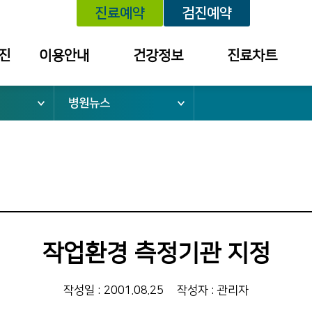
진료예약
검진예약
진
이용안내
건강정보
진료차트
병원뉴스
위치안내
건강정보
예약내역
외래진료안내
학술대회 /
진료내역
건강강좌 안내
건강검진안내
외래약 처방내역
입퇴원안내
검진 결과 내역
응급진료안내
소
건강보험안내
작업환경 측정기관 지정
병문안안내
증명서 발급
작성일 : 2001.08.25
작성자 : 관리자
안내