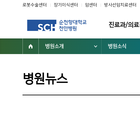
로봇수술센터
장기이식센터
암센터
방사선암치료센터
진료과/의료
병원소개
병원소식
진료과
의료진
클리닉
병원뉴스
전문센터
진료협력센터
부설기관/연구
진료지원부서
닥터초대석
순천향을 빛낸