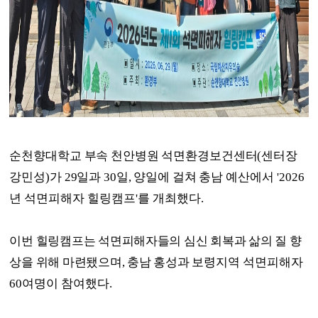
순천향대학교 부속 천안병원 석면환경보건센터
(
센터장
강민성
)
가
29
일과
30
일
,
양일에 걸쳐 충남
예산에서
'2026
년 석면피해자 힐링캠프
'
를 개최했다
.
이번 힐링캠프는 석면피해자들의 심신 회복과 삶의 질 향
상을 위해 마련됐으며
,
충남 홍성과
보령지역 석면피해자
60
여명이 참여했다
.