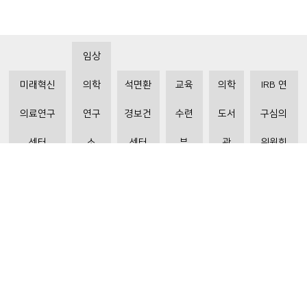
임상
미래혁신
의학
석면환
교육
의학
IRB 연
의료연구
연구
경보건
수련
도서
구심의
센터
소
센터
부
관
위원회
비급여수가조회
환자 권리와 의무
개인정보처리방침
이메일 무단수집거부