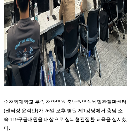
순천향대학교 부속 천안병원 충남권역심뇌혈관질환센터
(
센터장 윤석만
)
가
26
일 오후 병원 제
1
강당에서 충남 소
속
119
구급대원을 대상으로 심뇌혈관질환 교육을 실시했
다
.