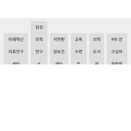
임상
미래혁신
의학
석면환
교육
의학
IRB 연
의료연구
연구
경보건
수련
도서
구심의
센터
소
센터
부
관
위원회
비급여수가조회
환자 권리와 의무
개인정보처리방침
이메일 무단수집거부