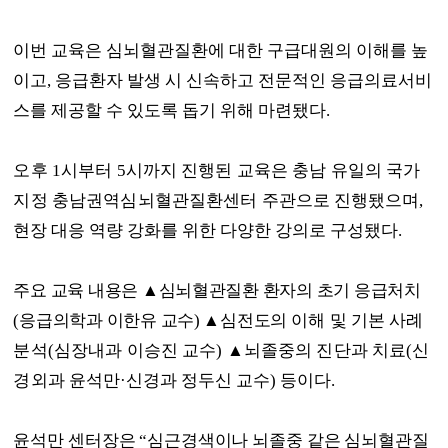
이번 교육은 심뇌혈관질환에 대한 구급대원의 이해를 높
이고
,
응급환자 발생 시 신속하고 전문적인 응급의료서비
스를 제공할 수 있도록 돕기 위해 마련됐다
.
오후
1
시부터
5
시까지 진행된 교육은 충남 유일의 국가
지정 충남권역심뇌혈관질환센터 주
관으로 진행됐으며
,
현장 대응 역량 강화를 위한 다양한 강의로 구성됐다
.
주요 교육 내용은
▲
심뇌혈관질환 환자의 초기 응급처치
(
응급의학과 이한유 교수
)
▲
심전도의
이해 및 기본 사례
분석
(
심장내과 이승진 교수
)
▲
뇌졸중의 진단과 치료
(
신
경외과 윤
석만
·
신경과 정두신 교수
)
등이다
.
윤석만 센터장은
“
심근경색이나 뇌졸중 같은 심뇌혈관질