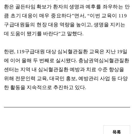
환은 골든타임 확보가 환자의 생명과
예후를 좌우하는 만
큼 초기 대응이 매우 중요하다
”
면서
, “
이번 교육이
119
구급대원들의 현
장 대응 역량을 높이고
,
생명을 지키는
데 도움이 됐기를 바란다
”
고 말했다
.
한편
, 119
구급대원 대상 심뇌혈관질환 교육은 지난
19
일
에 이어 올해 두 번째로 실시됐다
.
충남권역심뇌혈관질환
센터는 지역 내 심뇌혈관질환 예방과 치료 수준 향상을
위해 전문인력 교육
,
대국민 홍보
,
예방관리 사업 등 다양
한 활동을 지속적으로 추진하고 있다
.
목록