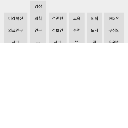
임상
미래혁신
의학
석면환
교육
의학
IRB 연
의료연구
연구
경보건
수련
도서
구심의
센터
소
센터
부
관
위원회
비급여수가조회
환자 권리와 의무
개인정보처리방침
이메일 무단수집거부