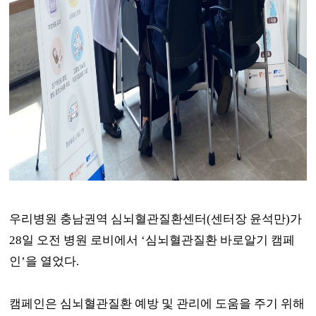
우리병원 충남권역 심뇌혈관질환센터
(
센터장 윤석만
)
가
28
일 오전 병원 로비에서
‘
심뇌혈관질환 바로알기 캠페
인
’
을 열었다
.
캠페인은 심뇌혈관질환
예방 및 관리에 도움을 주기 위해