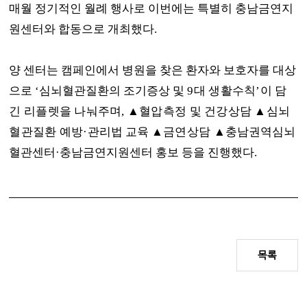
매월 정기적인 월례 행사로 이번에는 특별히 충남금연지
원센터와 합동으로 개최했다
.
양 센터는 캠페인에서 병원을 찾은 환자와 보호자를 대상
으로
‘
심뇌혈관질환의 조기증상 및
9
대 생활수칙
’
이 담
긴 리플렛을 나눠주며
,
▲
혈압측정 및 건강상담
▲
심뇌
혈관질환 예방
·
관
리법 교육
▲
금연상담
▲
충남권역심뇌
혈관센터
·
충남금연지원센터 홍보 등을 진행했다
.
목록