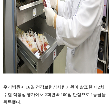
우리병원이
16
일 건강보험심사평가원이 발표한 제
2
차
수
혈 적정성 평가에서
2
회연속
100
점 만점으로
1
등급을
획득했다
.