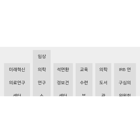
임상
미래혁신
의학
석면환
교육
의학
IRB 연
의료연구
연구
경보건
수련
도서
구심의
센터
소
센터
부
관
위원회
비급여수가조회
환자 권리와 의무
개인정보처리방침
이메일 무단수집거부