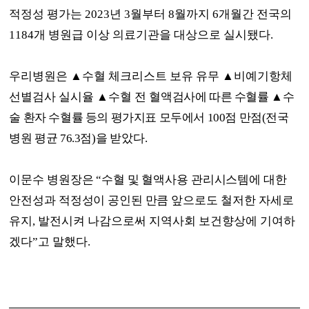
적정성 평가는
2023
년
3
월부터
8
월까지
6
개월간 전국의
1184
개 병원급 이상 의료기관을 대상으로 실시됐다
.
우리병원은
▲
수혈 체크리스트 보유 유무
▲
비예기항체
선별검사 실시율
▲
수혈 전
혈액검사에 따른 수혈률
▲
수
술 환자 수혈률 등의 평가지표 모두에서
100
점 만점
(
전국
병원 평균
76.3
점
)
을
받았다
.
이문수 병원장은
“
수혈 및 혈액사용 관리시스템에 대한
안전성과 적정성이 공인된 만큼 앞으
로도 철저한 자세로
유지
,
발전시켜 나감으로써 지역사회 보건향상에 기여하
겠다
”
고 말했다
.