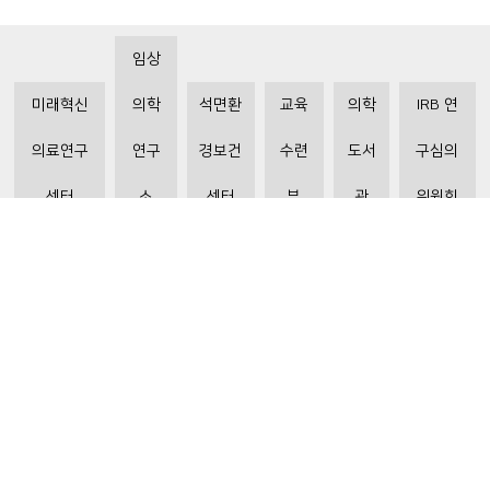
임상
미래혁신
의학
석면환
교육
의학
IRB 연
의료연구
연구
경보건
수련
도서
구심의
센터
소
센터
부
관
위원회
비급여수가조회
환자 권리와 의무
개인정보처리방침
이메일 무단수집거부