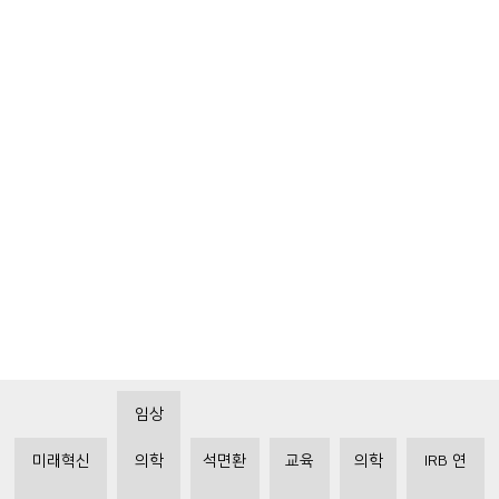
임상
미래혁신
의학
석면환
교육
의학
IRB 연