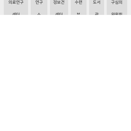
의료연구
연구
경보건
수련
도서
구심의
센터
소
센터
부
관
위원회
비급여수가조회
환자 권리와 의무
개인정보처리방침
이메일 무단수집거부
주소 : 31151 충청남도 천안시 동남구 순천향6길 31
ⓒ 2019 BY SOONCHUNHYANG UNIVERSITY HOSPITAL. ALL RIGHTS