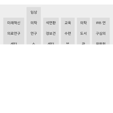
임상
미래혁신
의학
석면환
교육
의학
IRB 연
의료연구
연구
경보건
수련
도서
구심의
센터
소
센터
부
관
위원회
비급여수가조회
환자 권리와 의무
개인정보처리방침
이메일 무단수집거부