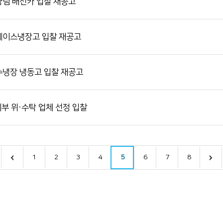
팀 배선카 입찰 재공고
케이스냉장고 입찰 재공고
냉장 냉동고 입찰 재공고
부 위·수탁 업체 선정 입찰
1
2
3
4
5
6
7
8