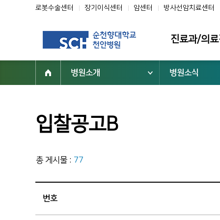
로봇수술센터
장기이식센터
암센터
방사선암치료센터
진료과/의료
병원소개
병원소식
진료과
의료진
클리닉
입찰공고B
전문센터
진료협력센터
총 게시물 :
77
부설기관/연구
진료지원부서
번호
닥터초대석
순천향을 빛낸