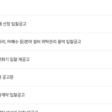
전화번호 안내
간호간병
통합서비스 안내
체 선정 입찰공고
장례식장 안내
모바일 앱
, RI폐수 등)분야 설비 위탁관리 용역 입찰공고
전화기 입찰 재공고
찰 공고문
가계약 입찰공고