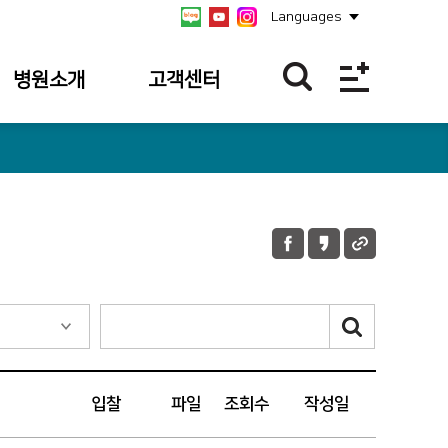
Languages
병원소개
고객센터
병원개요
불편/건의접수
연혁
칭찬합니다
비전/미션/
불편/건의
핵심가치
접수내역
안전보건경영방침
칭찬사연 내역
병원장 인사말
병원소식
사회공헌
입찰
파일
조회수
작성일
공식 SNS