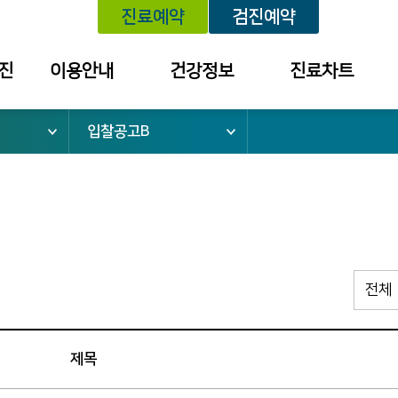
진료예약
검진예약
진
이용안내
건강정보
진료차트
입찰공고B
위치안내
건강정보
예약내역
외래진료안내
학술대회 /
진료내역
건강강좌 안내
건강검진안내
외래약 처방내역
입퇴원안내
검진 결과 내역
응급진료안내
소
건강보험안내
병문안안내
제목
증명서 발급
안내