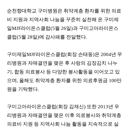
순천향대학교 구미병원은 취약계층 환자를 위한 의료
비 지원과 지역사회 나눔을 꾸준히 실천해 온 구미제
일
MJF
라이온스클럽
(5
월
26
일
)
과 구미고아라이온스
클럽
(5
월
28
일
)
에 감사패를 전달했다
.
구미제일
MJF
라이온스클럽
(
회장 손태동
)
은
2004
년 우
리병원과 자매결연을 맺은 후 사랑의 김장김치 나누
기
,
합동 의료봉사 등 다양한 봉사활동을 이어오고 있
으며
,
올해도 취약계층 환자를 위한 의료후원금
100
만
원을 기탁했다
.
구미고아라이온스클럽
(
회장 김재신
)
또한
2013
년 우
리병원과 자매결연을 맺은 이후 의료봉사와 취약계층
의료비 지원 등 지역사회 나눔 활동을 지속적으로 실