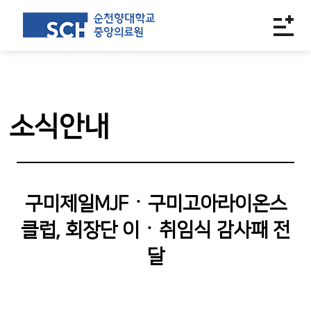
소식안내
구미제일MJFㆍ구미고아라이온스
클럽, 회장단 이ㆍ취임식 감사패 전
달