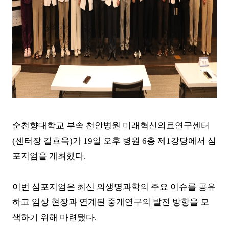
순천향대학교 부속 천안병원 미래혁신의료연구센터
(
센터장 길효욱
)
가
19
일 오후 병원
6
층 제
1
강당에서 심
포지엄을 개최했다
.
이번 심포지엄은 최신 의생명과학의 주요 이슈를 공유
하고 임상 현장과 연계된 중개연구의 발전 방향을 모
색하기 위해 마련됐다
.