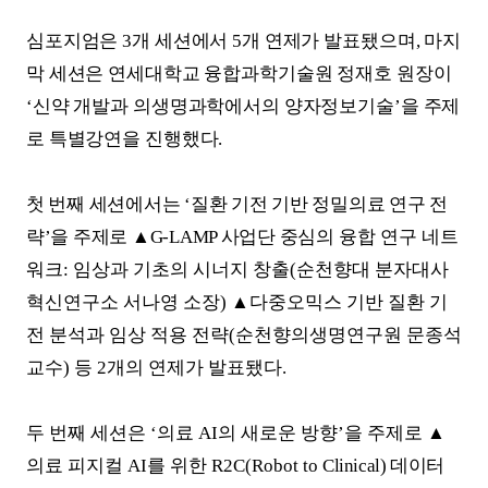
심포지엄은
3
개 세션에서
5
개 연제가 발표됐으며
,
마지
막 세션은 연세대학교 융합과학기술원
정재호 원장이
‘
신약 개발과 의생명과학에서의 양자정보기술
’
을 주제
로 특별강연을 진행했다
.
첫 번째 세션에서는
‘
질환 기전 기반 정밀의료 연구 전
략
’
을 주제로
▲
G-LAMP
사업단 중심의
융합 연구 네트
워크
:
임상과 기초의 시너지 창출
(
순천향대 분자대사
혁신연구소 서나영 소장
)
▲
다중오믹스 기반 질환 기
전 분석과 임상 적용 전략
(
순천향의생명연구원 문종석
교수
)
등
2
개의 연제가 발표됐다
.
두 번째 세션은
‘
의료
AI
의 새로운 방향
’
을 주제로
▲
의료 피지컬
AI
를 위한
R2C(Robot to
Clinical)
데이터