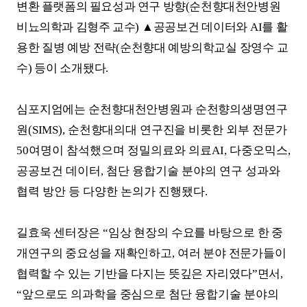
변환 플랫폼의 필요성과 연구 방향
(
순천향대천안병원
비뇨의학과 김형주 교수
)
▲
공공보건 데이터와
AI
를 활
용한 질병 예방 전략
(
순천향대 예방의학교실 장영수 교
수
)
등이 소개됐다
.
심포지엄에는 순천향대천안병원과 순천향의생명연구
원
(SIMS),
순천향대의대 연구진을 비롯한
외부 전문가
50
여명이 참석했으며 정밀의료와 의료
AI,
다중오믹스
,
공공보건 데이터
,
첨단 융합기술 분야의 연구 성과와
협력 방안 등 다양한 논의가 진행됐다
.
길효욱 센터장은
“
임상 현장의 수요를 바탕으로 한 중
개연구의 중요성을 재확인하고
,
여러
분야 전문가
들이
협력할 수 있는 기반을 다지는 뜻깊은 자리였다
”
면서
,
“
앞으로도 의과학을 중심으로
첨단 융합기술 분야의