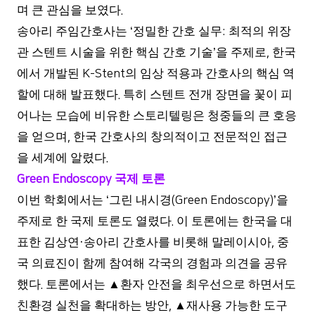
며 큰 관심을 보였다
.
송아리 주임간호사는
정밀한 간호 실무
최적의 위장
‘
:
관 스텐트 시술을 위한 핵심 간호 기술
을 주제로
한국
’
,
에서 개발된
의 임상 적용과 간호사의 핵심 역
K-Stent
할에 대해 발표했다
특히 스텐트 전개 장면을 꽃이 피
.
어나는 모습에 비유한 스토리텔링은 청중들의 큰 호응
을 얻으며
한국 간호사의 창의적이고 전문적인 접근
,
을 세계에 알렸다
.
국제 토론
Green Endoscopy
이번 학회에서는
그린 내시경
을
‘
(Green Endoscopy)’
주제로 한 국제 토론도 열렸다
이 토론에는 한국을 대
.
표한 김상연
송아리 간호사를 비롯해 말레이시아
중
·
,
국 의료진이 함께 참여해 각국의 경험과 의견을 공유
했다
토론에서는
▲
환자 안전을 최우선으로 하면서도
.
친환경 실천을 확대하는 방안
▲
재사용 가능한 도구
,