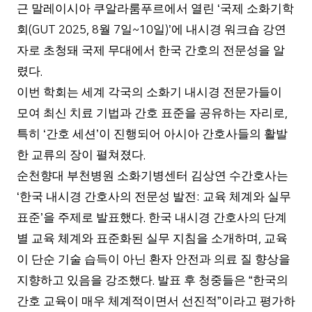
근 말레이시아 쿠알라룸푸르에서 열린
국제 소화기학
‘
회
월
일
일
에 내시경 워크숍 강연
(GUT 2025, 8
7
~10
)’
자로 초청돼 국제 무대에서 한국 간호의 전문성을 알
렸다
.
이번 학회는 세계 각국의 소화기 내시경 전문가들이
모여 최신 치료 기법과 간호 표준을 공유하는 자리로
,
특히
간호 세션
이 진행되어 아시아 간호사들의 활발
‘
’
한 교류의 장이 펼쳐졌다
.
순천향대 부천병원 소화기병센터 김상연 수간호사는
한국 내시경 간호사의 전문성 발전
교육 체계와 실무
‘
:
표준
을 주제로 발표했다
한국 내시경 간호사의 단계
’
.
별 교육 체계와 표준화된 실무 지침을 소개하며
교육
,
이 단순 기술 습득이 아닌 환자 안전과 의료 질 향상을
지향하고 있음을 강조했다
발표 후 청중들은
한국의
.
“
간호 교육이 매우 체계적이면서 선진적
이라고 평가하
”