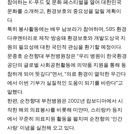
참여하는
푸드 및 문화 페스티벌을 열어 대한민국
K-
문화를 소개하고
환경보호의 중요성을 알릴 계획이
,
다
.
특히 봉사활동에는 배우 남보라가 참여하며
환경
, SBS
다큐멘터리로 제작
방송돼 환경보호와 개발도상국 지
·
원의 필요성에 대한 국민적 관심을 환기할 예정이다
.
문종호 순천향대 부천병원장은
우리 병원이 한국환경
“
공단의 글로벌 사회공헌활동에 의약품 지원을 통해 동
참하게 되어 뜻깊다
면서
의료 환경이 열악한 우간다
”
, “
에서 이번 기부가 실질적인 도움이 되기를 바란다
고
”
말했다
.
한편
순천향대 부천병원은
년 캄보디아에서 시
,
2002
작한 해외 의료봉사를 비롯해 미얀마
스리랑카 등지
,
에서 꾸준히 의료지원 활동을 펼치며 순천향의
인간
‘
사랑
이념을 실천해 오고 있다
’
.