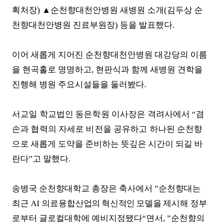
획처장
)
▲
순천향대천안병원 새병원 소개
(
김두상 순
천향대천안병원 진료부원장
)
등을 발표했다
.
이어 새롭게 지어진 순천향대천안병원 대강당의 이름
을 현곡홀로 명명하고
,
현판식과 함께 새병원 견학을
진행해 병원 주요시설들을 둘러봤다
.
서교일 학교법인 동은학원 이사장은 격려사에서
“
겸
손과 협력의 자세로 비전을 공유하고 하
나된 순천향
으로 새롭게 도약을 준비하는 뜻깊은 시간이 되길 바
란다
”
고 말했다
.
송병국 순천향대학교 총장은 축사에서
”
순천향대는
최근
AI
의료융합
산업의 혁신적인 모델을
제시해 정부
로부터 글로컬대학에 예비지정됐다
“
면서
, ”
순천향의