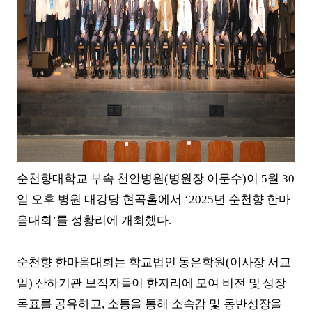
순천향대학교 부속 천안병원
(
병원장 이문수
)
이
5
월
30
일 오후 병원 대강당 현곡홀에서
‘2025
년 순천향 한마
음대회
’
를 성황리에 개최했다
.
순천향 한마음대회는
학교법인 동은학원
(
이사장 서교
일
)
산하기관 보직자들이 한자리에 모여 비전 및 성장
목표를 공유하고
,
소통을 통해 소속감 및 동반성장을