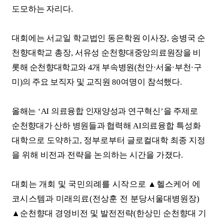
도모하는 자리다
.
대회에는 서교일 학교법인 동은학원 이사장
,
송병국 순
천향대학교 총장
,
서유성 순천향대중앙
의료원장을 비
롯해 순천향대학교와
4
개 부속병원
(
천안
·
서울
·
부천
·
구
미
)
의 주요 보직자 및 교직원
80
여명이 참석했다
.
올해는
‘AI
의료융합 인재양성과 연구혁신
’
을 주제로
순천향대가 산하 병원들과 협력해
AI
의
료
융합 특성화
대학으로 도약하고
,
정부로부터 글로컬대학 최종 지정
을 위해 비전과 전략을
논
의하는 시간을 가졌다.
대회는 개회 및 국민의례를 시작으로
▲
헬스케어 에
코시스템과 미래의료
(
전상훈 전 분당서
울대병원장
)
▲
순천향대 경영비전 및 발전전략
(
한상민 순천향대 기