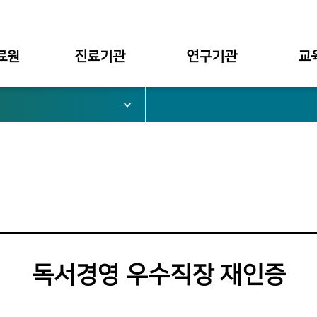
료원
진료기관
연구기관
교
서울병원
대학부설
대학
부천병원
병원부설
대학원
심가치
천안병원
구미병원
료원장
독서경영 우수직장 재인증
관