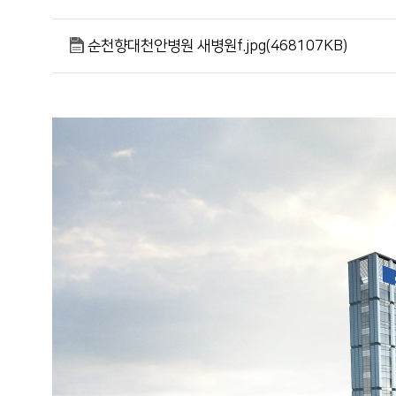
순천향대천안병원 새병원f.jpg(468107KB)