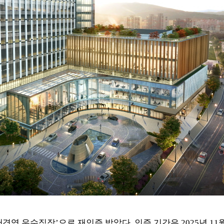
서경영
우수직장
’
으로 재인증 받았다
.
인증 기간은
2025
년
11