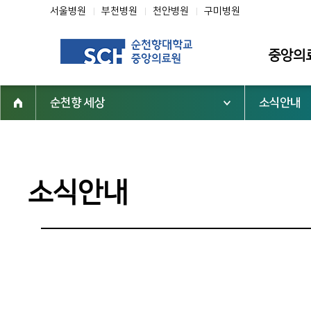
서울병원
부천병원
천안병원
구미병원
중앙의
순천향 세상
소식안내
소개
인사말
미션·비전·핵
소식안내
조직도
연혁
역대 중앙의
심벌마크
순천향 역사