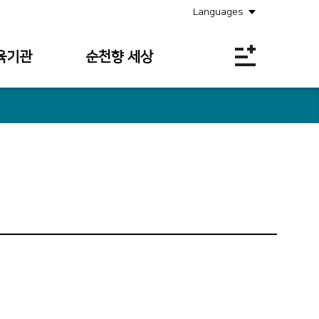
Languages
육기관
순천향 세상
공지사항
소식안내
의료원보
사회공헌
채용정보
입찰공고