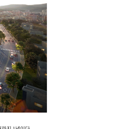
월까지
1
년이다
.