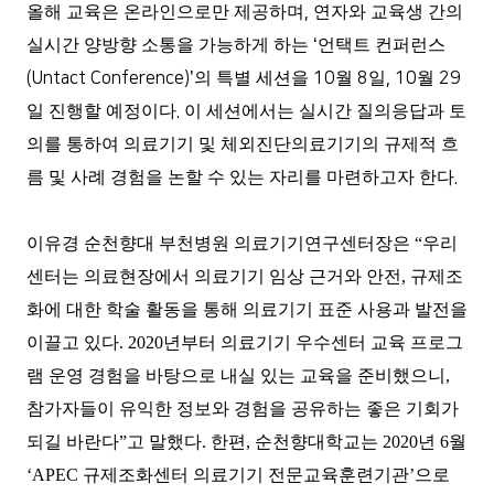
올해 교육은 온라인으로만 제공하며
,
연자와 교육생 간의
실시간 양방향 소통을 가능하게 하는
‘
언택트 컨퍼런스
(Untact Conference)’
의 특별 세션을
10
월
8
일
, 10
월
29
일 진행할 예정이다
.
이 세션에서는 실시간 질의응답과 토
의를 통하여 의료기기 및 체외진단의료기기의 규제적 흐
름 및 사례 경험을 논할 수 있는 자리를 마련하고자 한다
.
이유경 순천향대 부천병원 의료기기연구센터장은 “우리
센터는 의료현장에서 의료기기 임상 근거와 안전, 규제조
화에 대한 학술 활동을 통해 의료기기 표준 사용과 발전을
이끌고 있다. 2020년부터 의료기기 우수센터 교육 프로그
램 운영 경험을 바탕으로 내실 있는 교육을 준비했으니,
참가자들이 유익한 정보와 경험을 공유하는 좋은 기회가
되길 바란다”고 말했다. 한편, 순천향대학교는 2020년 6월
‘APEC 규제조화센터 의료기기 전문교육훈련기관’으로