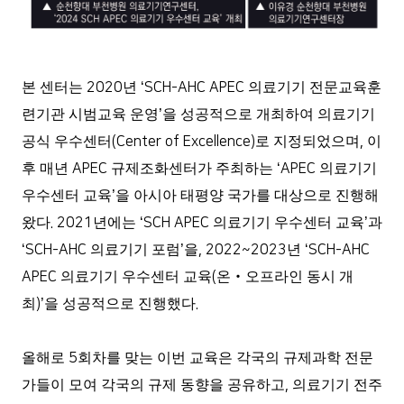
본 센터는
2020
년
‘SCH-AHC APEC
의료기기 전문교육훈
련기관 시범교육 운영
’
을 성공적으로 개최하여 의료기기
공식 우수센터
(Center of Excellence)
로 지정되었으며
,
이
후 매년
APEC
규제조화센터가 주최하는
‘APEC
의료기기
우수센터 교육
’
을 아시아 태평양 국가를 대상으로 진행해
왔다
. 2021
년에는
‘SCH APEC
의료기기 우수센터 교육
’
과
‘SCH-AHC
의료기기 포럼
’
을
, 2022~2023
년
‘SCH-AHC
APEC
의료기기 우수센터 교육
(
온
‧
오프라인 동시 개
최
)’
을 성공적으로 진행했다
.
올해로
5
회차를 맞는 이번 교육은
각국의 규제과학 전문
가들이 모여 각국의 규제 동향을 공유하고
,
의료기기 전주