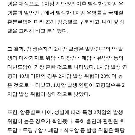
명을 대상으로
, 1
차암 진단
5
년 이후 발생한
2
차암 유
병률과 일반인구에서 발생한
1
차암 유병률을 국제질
환분류법에 따라
23
개 암종별로 구분하고
,
나이 및 성
별을 고려해 비교 분석했다
.
그 결과
,
암 생존자의
2
차암 발생은 일반인구의 암 발
생과 마찬가지로 위암
‧
대장암
‧
폐암
‧
유방암 등의
다빈도암이 가장 흔한 것으로 나타났다
. 1
차암 발생 연
령이
40
세 미만인 경우
2
차암 발생 위험이
28%
더 높
은 것으로 나타났고
, 1
차암 발생 연령이 고령일수록
2
차암 발생 위험이 상대적으로 낮았다
.
또한
,
암종별로 나이
,
성별에 따라 특정
2
차암의 발생
위험이 높은 경우가 확인됐다
.
특히 흡연과 관련된 후
두암
‧
두경부암
‧
폐암
‧
식도암 등 발생 위험은 해당