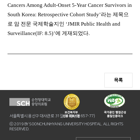
Cancers Among Adult-Onset 5-Year Cancer Survivors in
South Korea: Retrospective Cohort Study’
라는 제목으
로 암 전문 국제학술지인
‘JMIR Public Health and
Surveillance(IF: 8.5)’
에 게재되었다
.
목록
서울특별시 용산구 대사관로 31길 31(한남동657-77)
ⓒ 2019 BY SOONCHUNHYANG UNIVERSITY HOSPITAL. ALL RIGHTS
RESERVED.