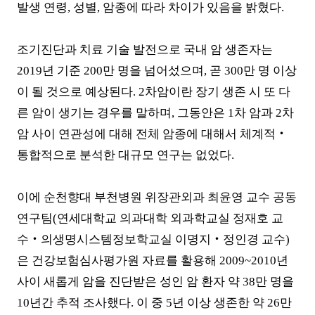
발생 연령
,
성별
,
암종에 따라 차이가 있음을 밝혔다
.
조기진단과 치료 기술 발전으로 국내 암 생존자는
2019
년 기준
200
만 명을 넘어섰으며
,
곧
300
만 명 이상
이 될 것으로 예상된다
. 2
차암이란 장기 생존 시 또 다
른 암이 생기는 경우를 말하며
,
그동안은
1
차 암과
2
차
암 사이 연관성에 대해 전체 암종에 대해서 체계적
‧
통합적으로 분석한 대규모 연구는 없었다
.
이에 순천향대 부천병원 위장관외과 최윤영 교수 공동
연구팀
(
연세대학교 의과대학 외과학교실 정재호 교
수
‧
의생명시스템정보학교실 이명지
‧
정인경 교수
)
은 건강보험심사평가원 자료를 활용해
2009~2010
년
사이 새롭게 암을 진단받은 성인 암 환자 약
38
만 명을
10
년간 추적 조사했다
.
이 중
5
년 이상 생존한 약
26
만