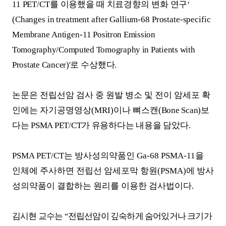
11 PET/CT
를 이용했을 때 치료경향의
변화 연구
‘
(Changes in treatment after Gallium-68 Prostate-specific
Membrane Antigen-11
Positron Emission
Tomography/Computed Tomography in Patients with
Prostate Cancer)'
로
수상했다
.
논문은 전립선암 검사 중 원발 병소 및 전이 암세포 확
인에는 자기공명영상
(MRI)
이나 뼈스캔
(Bone Scan)
보
다는
PSMA PET/CT
가 유용하다는 내용을 담았
다
.
PSMA PET/CT
는 방사성의약품인
Ga-68 PSMA-11
을
인체에 주사하면 전립선 암세포막 항원
(PSMA)
에 방사
성의약품이 결합하는 원리를 이용한 검사법이다
.
김시현 교수는
“
전립선암이 깊숙하게 숨어있거나 크기가