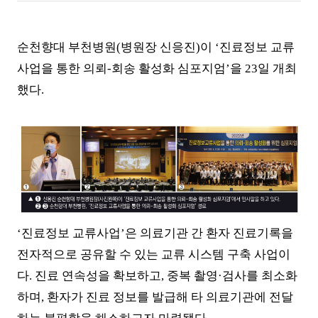
순천향대 부천병원
(
병원장 신응진
)
이
‘
진료정보 교류
사업을 통한 의뢰
-
회송 활성화 심포지엄
’
을
23
일 개최
했다
.
‘
진료정보 교류사업
’
은 의료기관 간 환자 진료기록을
전자적으로 공유할 수 있는 교류 시스템 구축 사업이
다
.
진료 연속성을 확보하고
,
중복 촬영
·
검사를 최소화
하며
,
환자가 진료 정보를 발급해 타 의료기관에 전달