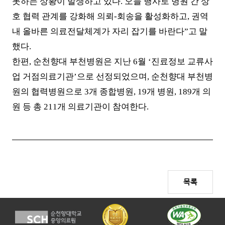
못하는 상황이 발생하고 있다
.
오늘 행사로 병원 간 상
호 협력 관계를 강화해 의뢰
-
회송을 활성화하고
,
권역
내 올바른 의료전달체계가 자리 잡기를 바란다
”
고 말
했다
.
한편
,
순천향대 부천병원은 지난
6
월
‘
진료정보 교류사
업 거점의료기관
’
으로 선정되었으며
,
순천향대 부천병
원의 협력병원으로
3
개 종합병원
, 19
개 병원
, 189
개 의
원 등 총
211
개 의료기관이 참여한다
.
목록