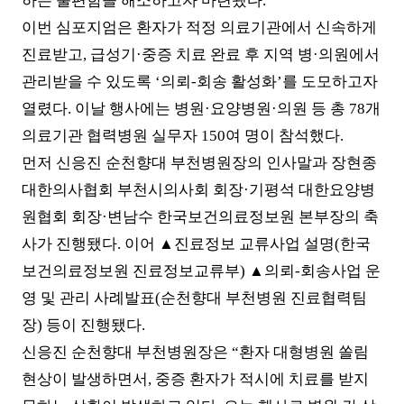
하는 불편함을 해소하고자 마련됐다
.
이번 심포지엄은 환자가 적정 의료기관에서 신속하게
진료받고
,
급성기
·
중증 치료 완료 후 지역 병
·
의원에서
관리받을 수 있도록
‘
의뢰
-
회송 활성화
’
를 도모하고자
열렸다
.
이날 행사에는 병원
·
요양병원
·
의원 등 총
78
개
의료기관 협력병원 실무자
150
여 명이 참석했다
.
먼저 신응진 순천향대 부천병원장의 인사말과 장현종
대한의사협회 부천시의사회 회장
·
기평석 대한요양병
원협회 회장
·
변남수 한국보건의료정보원 본부장의 축
사가 진행됐다
.
이어
▲
진료정보 교류사업 설명
(
한국
보건의료정보원 진료정보교류부
)
▲
의뢰
-
회송사업 운
영 및 관리 사례발표
(
순천향대 부천병원 진료협력팀
장
)
등이 진행됐다
.
신응진 순천향대 부천병원장은
“
환자 대형병원 쏠림
현상이 발생하면서
,
중증 환자가 적시에 치료를 받지