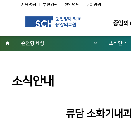
서울병원
부천병원
천안병원
구미병원
중앙의
순천향 세상
소식안내
소개
인사말
미션·비전·핵
소식안내
조직도
연혁
역대 중앙의
류담 소화기내과
심벌마크
순천향 역사