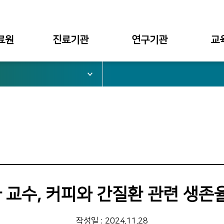
료원
진료기관
연구기관
교
서울병원
대학부설
대학
부천병원
병원부설
대학원
심가치
천안병원
구미병원
료원장
 교수, 커피와 간질환 관련 생존율
관
작성일 : 2024.11.28