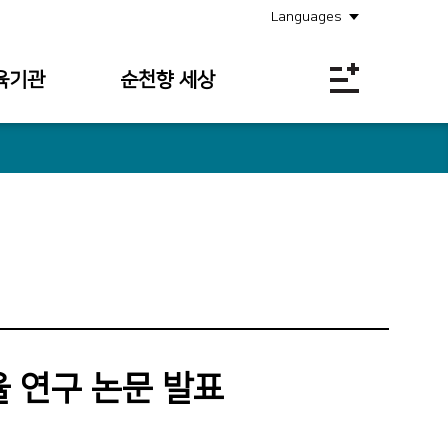
Languages
육기관
순천향 세상
공지사항
소식안내
의료원보
사회공헌
채용정보
입찰공고
 연구 논문 발표