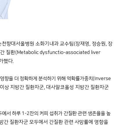
순천향대서울병원 소화기내과 교수팀(장재영, 정승원, 장
olic dysfunctio-associated liver
평가했다.
향을 더 정확하게 분석하기 위해 역확률가중치(Inverse
대사이상 지방간 질환자군, 대사알코올성 지방간 질환자군
에서 하루 1-2잔의 커피 섭취가 간질환 관련 생존율을 높
지방간 질환자군 모두에서 간질환 관련 사망률에 영향을