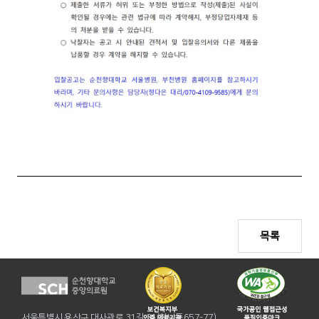
목록
서울특별시 용산구 대사관로 31길 31(한남동657-77)