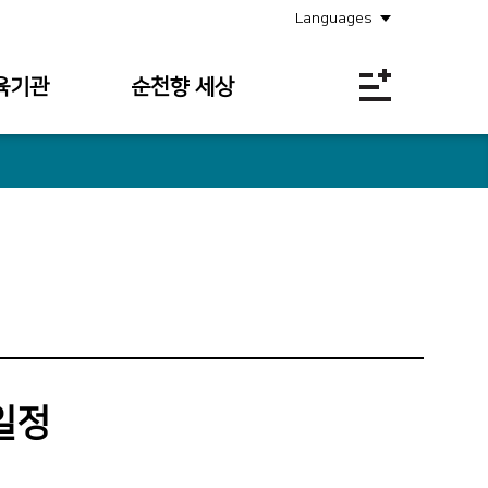
Languages
육기관
순천향 세상
공지사항
소식안내
의료원보
사회공헌
채용정보
입찰공고
일정