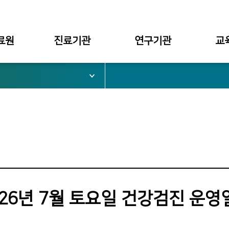
료원
진료기관
연구기관
교
서울병원
대학부설
대학
부천병원
병원부설
대학원
심가치
천안병원
구미병원
료원장
026년 7월 토요일 건강검진 운영
관