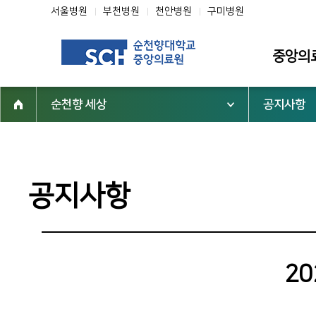
서울병원
부천병원
천안병원
구미병원
중앙의
순천향 세상
공지사항
소개
인사말
미션·비전·핵
공지사항
조직도
연혁
역대 중앙의
2
심벌마크
순천향 역사