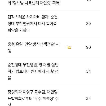
회 ‘당뇨발 치료센터 재인증’ 획득
갑작스러운 하지마비 환자, 순천
향대 부천병원에서 다시 일어설
26
희망을 되찾다
충청 유일 ‘간암 방사선색전술’ 시
90
행
순천향대 부천병원, 양측 발 절단
위기 캄보디아 환자에게 새 삶 선
54
물
정형외과 이영구 교수팀, 대한당
뇨발학회로부터 ‘우수 학술상’ 수
34
상