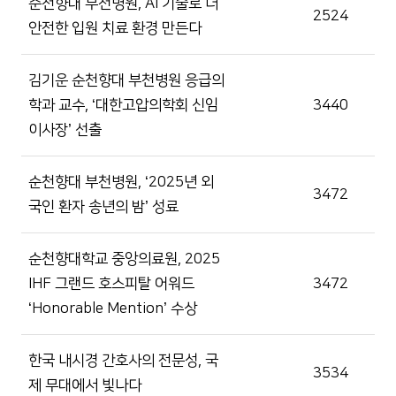
순천향대 부천병원, AI 기술로 더
2524
안전한 입원 치료 환경 만든다
김기운 순천향대 부천병원 응급의
학과 교수, ‘대한고압의학회 신임
3440
이사장’ 선출
순천향대 부천병원, ‘2025년 외
3472
국인 환자 송년의 밤’ 성료
순천향대학교 중앙의료원, 2025
IHF 그랜드 호스피탈 어워드
3472
‘Honorable Mention’ 수상
한국 내시경 간호사의 전문성, 국
3534
제 무대에서 빛나다