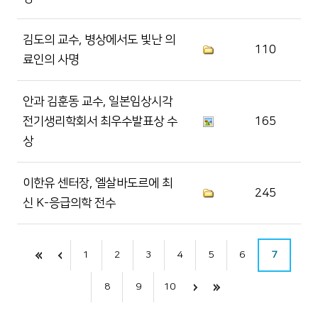
김도의 교수, 병상에서도 빛난 의
110
료인의 사명
안과 김훈동 교수, 일본임상시각
전기생리학회서 최우수발표상 수
165
상
이한유 센터장, 엘살바도르에 최
245
신 K-응급의학 전수
1
2
3
4
5
6
7
8
9
10