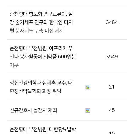
순천향대 항노화 연구교류회, 심
장 줄기세포 연구와 한국인 디지
3484
털 분자지도 구축 비전 제시
순천향대 부천병원, 아프리카 우
간다 봉사활동에 의약품 600인분
3549
기부
정신건강의학과 심세훈 교수, 대
21
한정신약물학회 회장 취임
신규간호사 돌잔치 개최
45
순천향대 부천병원, 대한당뇨발학
15