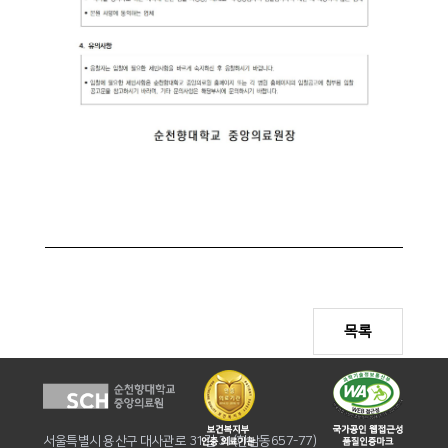
목록
서울특별시 용산구 대사관로 31길 31(한남동657-77)