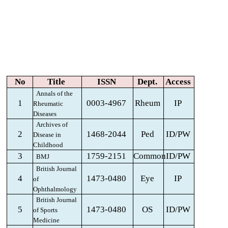
No
Title
ISSN
Dept.
Access
Annals of the
1
0003-4967
Rheum
IP
Rheumatic
Diseases
Archives of
2
1468-2044
Ped
ID/PW
Disease in
Childhood
3
1759-2151
Common
ID/PW
BMJ
British Journal
4
1473-0480
Eye
IP
of
Ophthalmology
British Journal
5
1473-0480
OS
ID/PW
of Sports
Medicine