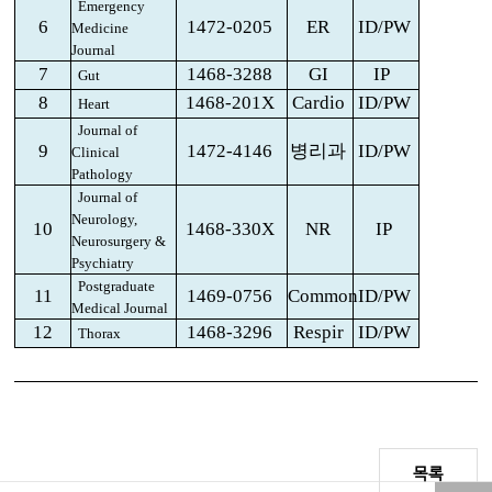
Emergency
6
1472-0205
ER
ID/PW
Medicine
Journal
7
1468-3288
GI
IP
Gut
8
1468-201X
Cardio
ID/PW
Heart
Journal of
9
1472-4146
병리과
ID/PW
Clinical
Pathology
Journal of
Neurology,
10
1468-330X
NR
IP
Neurosurgery &
Psychiatry
Postgraduate
11
1469-0756
Common
ID/PW
Medical Journal
12
1468-3296
Respir
ID/PW
Thorax
목록