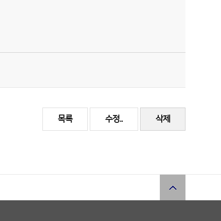
목록
수정..
삭제